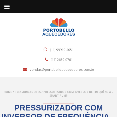
(11) 99919-4051
(11) 2659-0761
vendas@portobelloaquecedores.com.br
HOME
/
PRESSURIZADORES
/
PRESSURIZADOR COM INVERSOR DE FREQUÊNCIA –
SMART PUMP
PRESSURIZADOR COM
INVERSOR DE FREQUÊNCIA –