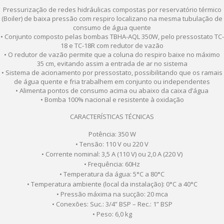
Pressurização de redes hidráulicas compostas por reservatório térmico
(Boiler) de baixa pressão com respiro localizano na mesma tubulação de
consumo de água quente
• Conjunto composto pelas bombas TBHA-AQL 350W, pelo pressostato TC-
18 e TC-18R com redutor de vazão
• O redutor de vazão permite que a coluna do respiro baixe no máximo
35 cm, evitando assim a entrada de ar no sistema
• Sistema de acionamento por pressostato, possibilitando que os ramais
de água quente e fria trabalhem em conjunto ou independentes
• Alimenta pontos de consumo acima ou abaixo da caixa d’água
• Bomba 100% nacional e resistente à oxidação
CARACTERÍSTICAS TÉCNICAS
Potência: 350 W
• Tensão: 110 V ou 220 V
• Corrente nominal: 3,5 A (110 V) ou 2,0 A (220 V)
• Frequência: 60Hz
• Temperatura da água: 5°C a 80°C
• Temperatura ambiente (local da instalação): 0°C a 40°C
• Pressão máxima na sucção: 20 mca
• Conexões: Suc.: 3/4” BSP – Rec.: 1” BSP
• Peso: 6,0 kg